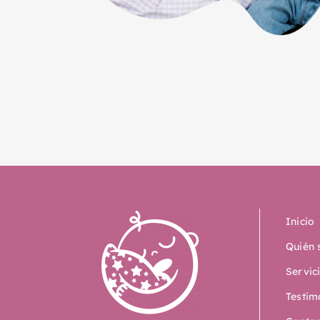
Inicio
Quién 
Servic
Testim