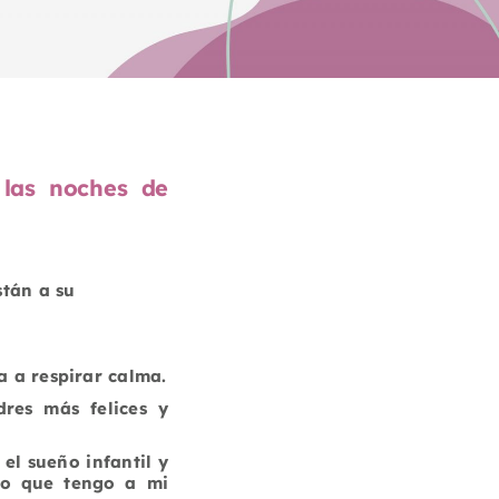
las noches de
stán a su
a a respirar calma.
res más felices y
 el sueño infantil y
lo que tengo a mi